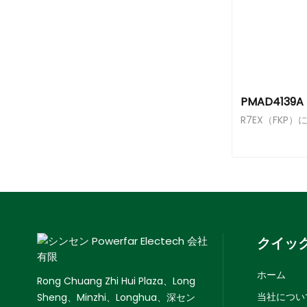
R7EX（FKP
クイッ
ホーム
Rong Chuang Zhi Hui Plaza、Long
当社につい
Sheng、Minzhi、Longhua、深セン