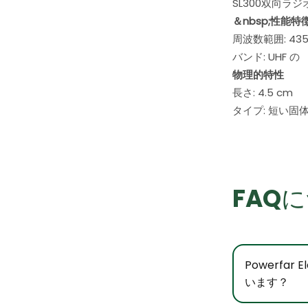
SL300双向ラジ
＆nbsp;性能特
周波数範囲: 435
バンド: UHF の
物理的特性
長さ: 4.5 cm
タイプ: 短い固
FAQ
Powerfa
います？