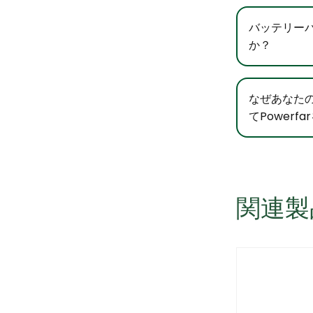
バッテリー
か？
なぜあなた
てPowerf
関連製