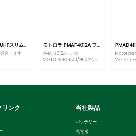
PMAD4139A UHFスリムWhipアンテナ（350-400MHz） 16.4cm
モトロラ PMAF4012A フレキシブルなWhip アンテナ 896-941MHz [R7]
）に適合します
PMAF4012A：この
Motorola
MOTOTRBO 800/900アンテ
VHF ウィ
ナの周波数帯域は900MHzで
174 MH
す。
ーズ無線
クリンク
当社製品
バッテリー
て
充電器