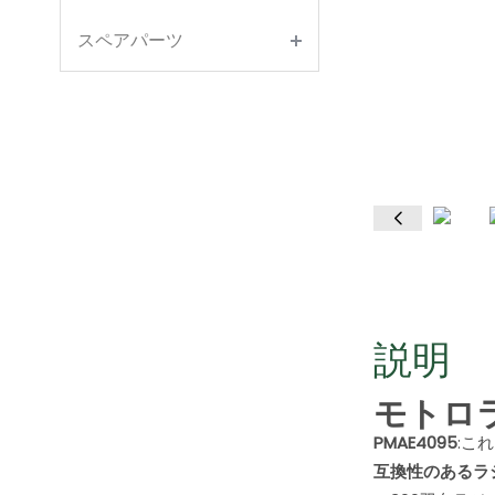
スペアパーツ
説明
モトロラ 
PMAE4095
:こ
互換性のあるラ