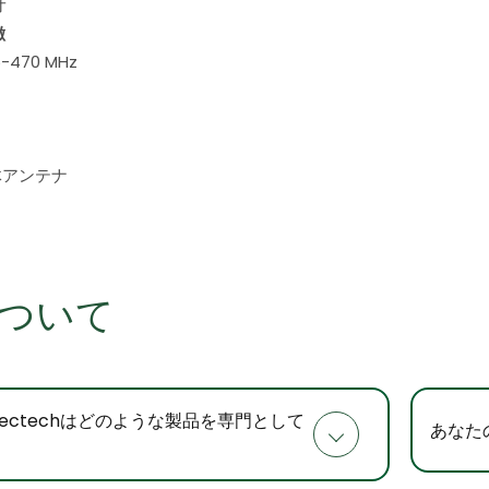
オ
徴
-470 MHz
体アンテナ
について
r Electechはどのような製品を専門として
あなた