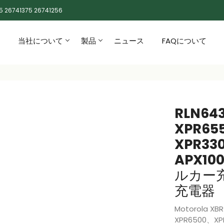
5 26741375 26741256
当社について
製品
ニュース
FAQについて
RLN64
XPR655
XPR330
APX10
ルカー
充電器
Motorola 
XPR6500、X