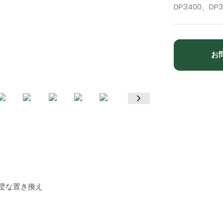
DP3400、DP
お
の完璧な置き換え