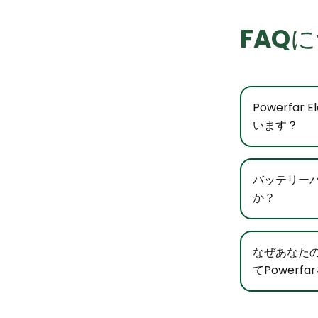
FAQ
Powerfa
います？
バッテリー
か？
なぜあなた
てPowerf