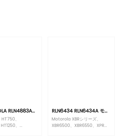
MOTOROLA RLN4883A車充電器は、ウォーキートーキーのために特に設計された高効率の高速充電車充電器です
RLN6434 RLN6434A モトロラ ラジオ APX6000 APX7000 APX8000 APX600XE APX700XE APX8000XE SRX2000 自動車充電器 車電池充電基
HT750、
Motorola XBRシリーズ、
、HT1250、
XBR6500、XBR6550、XPRシ
、HT1250LS+、
リーズ、XPR6500、