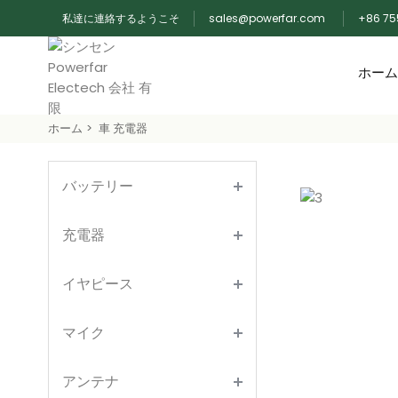
私達に連絡するようこそ
sales@powerfar.com
+86 75
ホーム
ホーム
車 充電器
バッテリー
充電器
イヤピース
マイク
アンテナ