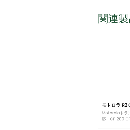
関連製
Motorola
応：CP 200 CP
DEP 450 CP 0