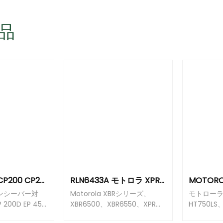
品
モトロラ R2 CP200 CP200D EP450 DEP450 CP040 CP160 CP180 CP200XLS PR400 CP140 CP180 ラジオ PMLN7089A ウォーキートーキー電池充電のための PMLN7089 車両旅行車充電器
RLN6433A モトロラ XPR7550 XPR6550 XPR6350 XPR3500 XPR3300e XPR7350e APX4000 APX1000 APX 900 両向ラジオポータブルカー充電器ベースのための車両旅車充電器
トランシーバー対
Motorola XBRシリーズ、
モトローラ 
 200D EP 450
XBR6500、XBR6550、XPRシ
HT750LS
40 CP 180 DP
リーズ、XPR6500、
HT1250LS